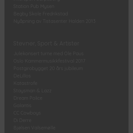
Station Pub Mysen
Begby Skole Fredrikstad
Nyåpning av Tistasenter Halden 2013
Stevner, Sport & Artister
Julekonsert turne med Ole Paus
Oslo Kammermusikkfestival 2017
Postgirobygget 20 års jubileum
DeLillos
Katastrofe
Staysman & Lazz
Dream Police
Galantis
CC Cowboys
Di Derre
Bjølsen Valsemølle