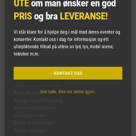
UTE
om man ønsker en god
Sarpsborg kirke
Nordberg Kirke
PRIS
og bra
LEVERANSE!
Gamle Aker Kirke
Bohus Møbler Damenes Aften 2016
Hotel Continental Oslo
Vi står klare for å hjelpe deg i mål med deres eventer og
konserter. Kontakt oss i dag for informasjon og ett
Fredrikshald Teater Halden
uforpliktende tilbud på utleie av lyd, lys, mobil scene,
Herregårdskafeen Halden
tekniker m.m.
Høgskolen Østfold Halden
Brygga Kultursal Halden
Røde Kors Huset Fredrikstad
KONTAKT OSS
Veng Halden
Carlberg Gård Moss
Nei takk, ikke vis dette igjen.
Ås Kulturhus
Kongsvinger Festning
Sponvika Vertshus
Sjøbris Halden
Black Box Halden
Bislett Stadion