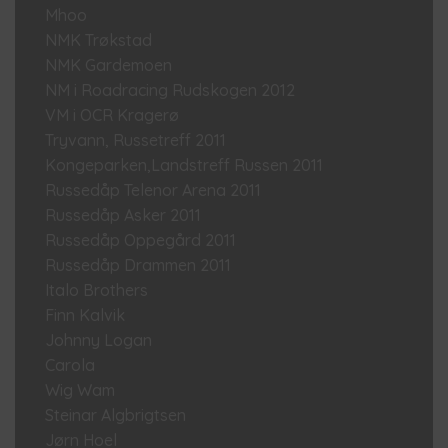
Mhoo
NMK Trøkstad
NMK Gardemoen
NM i Roadracing Rudskogen 2012
VM i OCR Kragerø
Tryvann, Russetreff 2011
Kongeparken,Landstreff Russen 2011
Russedåp Telenor Arena 2011
Russedåp Asker 2011
Russedåp Oppegård 2011
Russedåp Drammen 2011
Italo Brothers
Finn Kalvik
Johnny Logan
Carola
Wig Wam
Steinar Algbrigtsen
Jørn Hoel