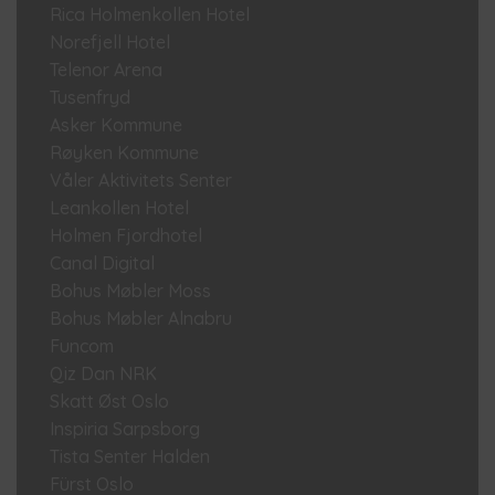
Rica Holmenkollen Hotel
Norefjell Hotel
Telenor Arena
Tusenfryd
Asker Kommune
Røyken Kommune
Våler Aktivitets Senter
Leankollen Hotel
Holmen Fjordhotel
Canal Digital
Bohus Møbler Moss
Bohus Møbler Alnabru
Funcom
Qiz Dan NRK
Skatt Øst Oslo
Inspiria Sarpsborg
Tista Senter Halden
Fürst Oslo