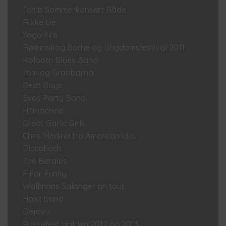
Tomb Sommerkonsert Råde
Rikke Lie
Yoga Fire
Rømmskog Barne og Ungdomsfestival 2011
Kolbotn Blues Band
Tom og Grabbarna
Beat Boys
Evas Party Band
Hitmachine
Great Garlic Girls
Chris Medina fra American Idol
Discoflash
The Betales
F For Funky
Wallmans Salonger on tour
Hoist band
Dejavu
Russefest Halden 2012 og 2013