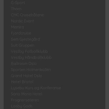
G-Sport
Thorn
CMC Cruisebåtene
Nordic Event
Memira
Fjordcruise
Sem Gjestegård
Sult Gruppen
Vestby Fotballklubb
Vestby Håndballklubb
Ballroom Oslo
Sporten Holmenkollen
Grand Hotel Oslo
Hotel Bristol
Lysebu Kurs og Konferanse
Soria Moria Hotel
Frognerseteren
Losby Gods