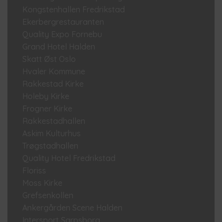
Kongstenhallen Fredrikstad
Ekerbergrestauranten
Quality Expo Fornebu
Grand Hotel Halden
Skatt Øst Oslo
Hvaler Kommune
Rakkestad Kirke
Holeby Kirke
Frogner Kirke
Rakkestadhallen
Askim Kulturhus
Trøgstadhallen
Quality Hotel Fredrikstad
Floriss
Moss Kirke
Grefsenkollen
Ankergården Scene Halden
Intersport Sarpsborg