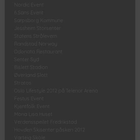
Nordic Event
6.Sans Event
Sarpsborg Kommune
Jessheim Storsenter
Statens Strålevern
Randstad Norway
Odonata Restaurant
Senter Syd
Bislett Stadion
Øverland Slott
Stratos
Oslo Lifestyle 2012 på Telenor Arena
Festus Event
Kjentfolk Event
Mona Lisa Huset
Verdensspeilet Fredrikstad
Hovden Skisenter påsken 2012
Varteig Skole