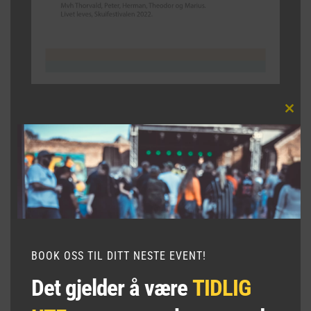
CLO
THI
Festivaler, Konserter og Events
MO
Greåker Folkefestival 2025
Lyse Netter 2023 Moss
Kongelige Norske Slott
Slottskapellet
BOOK OSS TIL DITT NESTE EVENT!
Oscars Hall Slott
Oslo Domkirke
Det gjelder å være
TIDLIG
Uranienborg kirke